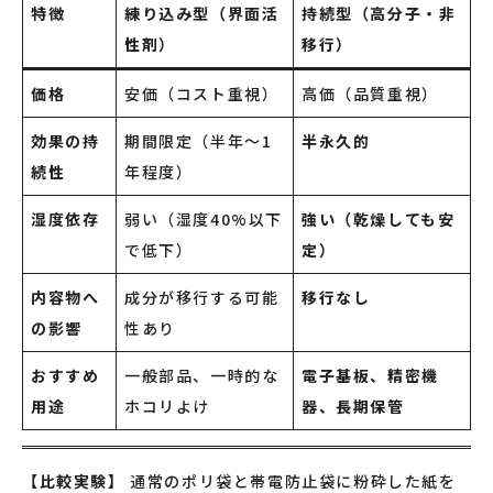
特徴
練り込み型（界面活
持続型（高分子・非
性剤）
移行）
価格
安価（コスト重視）
高価（品質重視）
効果の持
期間限定（半年〜1
半永久的
続性
年程度）
湿度依存
弱い（湿度40%以下
強い（乾燥しても安
で低下）
定）
内容物へ
成分が移行する可能
移行なし
の影響
性あり
おすすめ
一般部品、一時的な
電子基板、精密機
用途
ホコリよけ
器、長期保管
【比較実験】
通常のポリ袋と帯電防止袋に粉砕した紙を