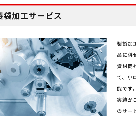
製袋加工サービス
製袋加
品に併
資材商
て、小
能です
実績が
のサー