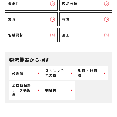
機能性
製品分類
業界
材質
包装資材
加工
物流機器から探す
ストレッチ
製函・封函
封函機
包装機
機
全自動粘着
テープ製缶
梱包機
機