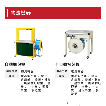
物流機器
自動梱包機
半自動梱包機
物流機器
物流機器
製品分類
製品分類
食品製造業
物流・
食品製造業
物流・
業界
業界
倉庫業
農業・林業
倉庫業
農業・林業
廃棄物処理業
漁
建設業
廃棄物処
業
小売業
通販
理業
漁業
小売
事業
製造業
業
通販事業
製
造業