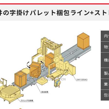
井の字掛けパレット梱包ライン+スト
内
物
機
製
業
包