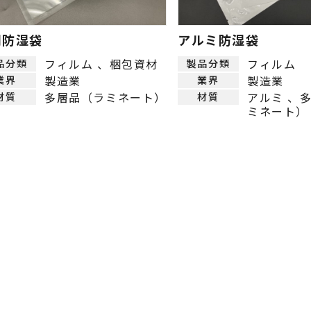
明防湿袋
アルミ防湿袋
フィルム
梱包資材
フィルム
品分類
製品分類
製造業
製造業
業界
業界
多層品（ラミネート）
アルミ
材質
材質
ミネート）