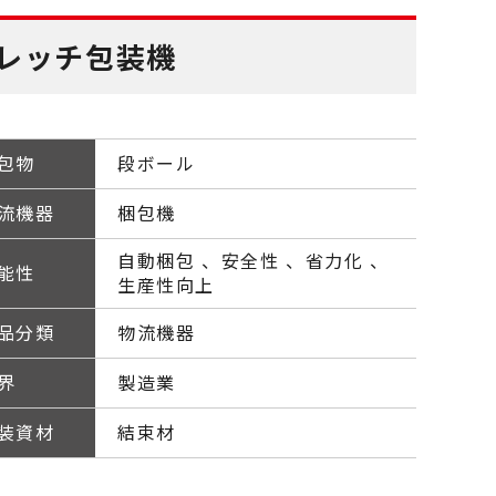
レッチ包装機
包物
段ボール
流機器
梱包機
自動梱包
安全性
省力化
能性
生産性向上
品分類
物流機器
界
製造業
装資材
結束材