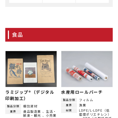
食品
ラミジップ®（デジタル
水産用ロールパーチ
印刷加工）
フィルム
製品分類
漁業
業界
梱包資材
製品分類
LDPE/L-LDPE（低
材質
食品製造業
生活・
業界
密度ポリエチレン）
娯楽・観光
小売業