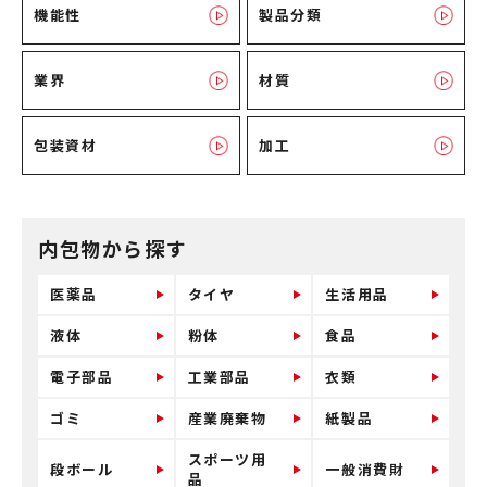
機能性
製品分類
業界
材質
包装資材
加工
内包物から探す
医薬品
タイヤ
生活用品
液体
粉体
食品
電子部品
工業部品
衣類
ゴミ
産業廃棄物
紙製品
スポーツ用
段ボール
一般消費財
品