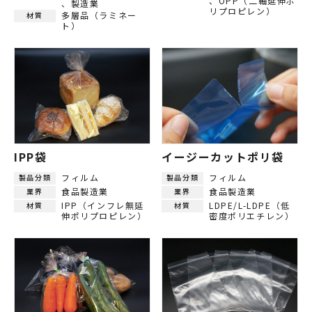
OPP（二軸延伸ポ
製造業
リプロピレン）
多層品（ラミネー
材質
ト）
IPP袋
イージーカットポリ袋
フィルム
フィルム
製品分類
製品分類
食品製造業
食品製造業
業界
業界
IPP（インフレ無延
LDPE/L-LDPE（低
材質
材質
伸ポリプロピレン）
密度ポリエチレン）