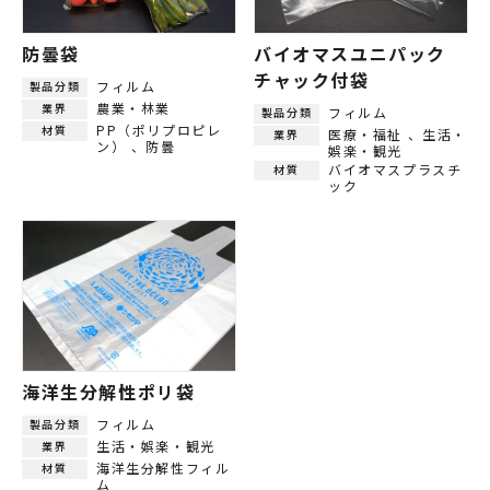
防曇袋
バイオマスユニパック
チャック付袋
フィルム
製品分類
農業・林業
業界
フィルム
製品分類
PP（ポリプロピレ
材質
医療・福祉
生活・
業界
ン）
防曇
娯楽・観光
バイオマスプラスチ
材質
ック
海洋生分解性ポリ袋
フィルム
製品分類
生活・娯楽・観光
業界
海洋生分解性フィル
材質
ム