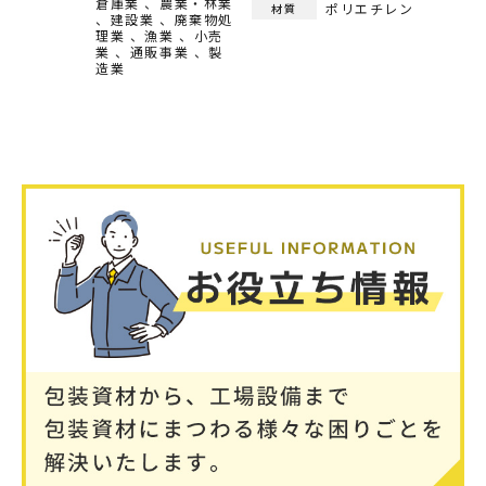
倉庫業
農業・林業
ポリエチレン
材質
建設業
廃棄物処
理業
漁業
小売
業
通販事業
製
造業