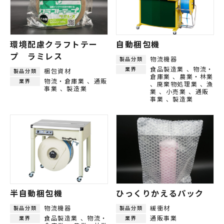
環境配慮クラフトテー
自動梱包機
プ ラミレス
物流機器
製品分類
食品製造業
物流・
業界
梱包資材
製品分類
倉庫業
農業・林業
物流・倉庫業
通販
業界
廃棄物処理業
漁
事業
製造業
業
小売業
通販
事業
製造業
半自動梱包機
ひっくりかえるパック
物流機器
緩衝材
製品分類
製品分類
食品製造業
物流・
通販事業
業界
業界