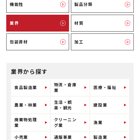
機能性
製品分類
業界
材質
包装資材
加工
業界から探す
物流・倉庫
食品製造業
医療・福祉
業
生活・娯
農業・林業
建設業
楽・観光
廃棄物処理
クリーニン
漁業
業
グ業
小売業
通販事業
製造業