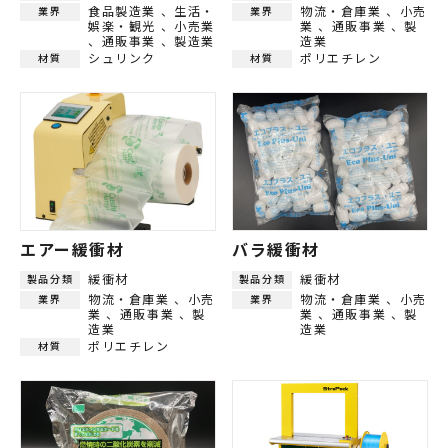
食品製造業
生活・
物流・倉庫業
小売
業界
業界
娯楽・観光
小売業
業
通販事業
製
通販事業
製造業
造業
シュリンク
ポリエチレン
材質
材質
エアー緩衝材
バラ緩衝材
緩衝材
緩衝材
製品分類
製品分類
物流・倉庫業
小売
物流・倉庫業
小売
業界
業界
業
通販事業
製
業
通販事業
製
造業
造業
ポリエチレン
材質