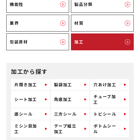
機能性
製品分類
業界
材質
包装資材
加工
加工から探す
片開き加工
製袋加工
穴あけ加工
チューブ加
シート加工
角底加工
工
底シール
三方シール
トビシール
ミシン目加
テープ組立
ボトムシー
工
加工
ル