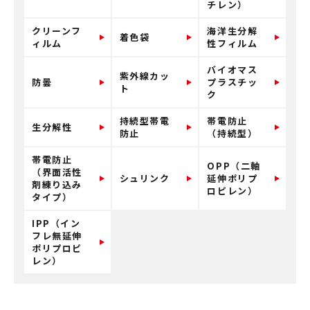
チレン）
クリーンフ
海洋生分解
着色袋
ィルム
性フィルム
バイオマス
紫外線カッ
防曇
プラスチッ
ト
ク
持続型帯電
帯電防止
生分解性
防止
（持続型）
帯電防止
OPP（二軸
（界面活性
シュリンク
延伸ポリプ
剤練り込み
ロピレン）
タイプ）
IPP（イン
フレ無延伸
ポリプロピ
レン）