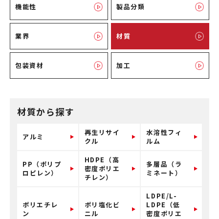
機能性
製品分類
業界
材質
包装資材
加工
材質から探す
再生リサイ
水溶性フィ
アルミ
クル
ルム
HDPE（高
PP（ポリプ
多層品（ラ
密度ポリエ
ロピレン）
ミネート）
チレン）
LDPE/L-
ポリエチレ
ポリ塩化ビ
LDPE（低
ン
ニル
密度ポリエ