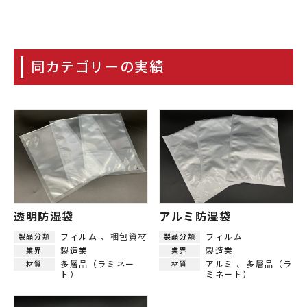
同カテゴリーの実績
透明防湿袋
アルミ防湿袋
フィルム
梱包資材
フィルム
製品分類
製品分類
製造業
製造業
業界
業界
多層品（ラミネー
アルミ
多層品（ラ
材質
材質
ト）
ミネート）