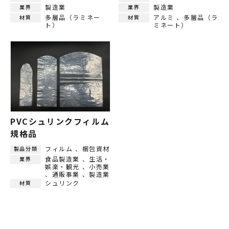
製造業
製造業
業界
業界
多層品（ラミネー
アルミ
多層品（ラ
材質
材質
ト）
ミネート）
PVCシュリンクフィルム
規格品
フィルム
梱包資材
製品分類
食品製造業
生活・
業界
娯楽・観光
小売業
通販事業
製造業
シュリンク
材質