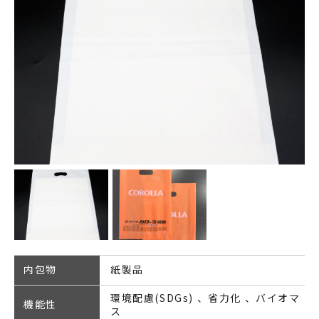
内包物
紙製品
環境配慮(SDGs)
省力化
バイオマ
機能性
ス