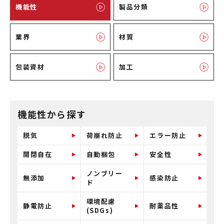
機能性
製品分類
業界
材質
包装資材
加工
機能性から探す
脱気
荷崩れ防止
エラー防止
開閉自在
自動梱包
安全性
ノンブリー
無添加
感染防止
ド
環境配慮
静電防止
耐薬品性
(SDGs)