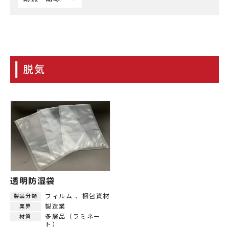
脱気
透明防湿袋
フィルム
梱包資材
製品分類
製造業
業界
多層品（ラミネー
材質
ト）