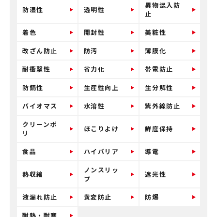
異物混入防
防湿性
透明性
止
着色
開封性
美粧性
改ざん防止
防汚
薄膜化
耐衝撃性
省力化
帯電防止
防錆性
生産性向上
生分解性
バイオマス
水溶性
紫外線防止
クリーンポ
ほこりよけ
鮮度保持
リ
食品
ハイバリア
導電
ノンスリッ
熱収縮
遮光性
プ
液漏れ防止
黄変防止
防爆
耐熱・耐寒