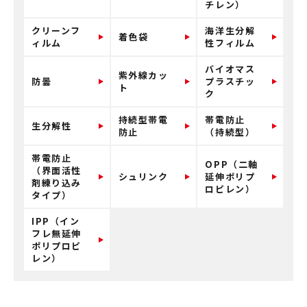
チレン）
クリーンフ
海洋生分解
着色袋
ィルム
性フィルム
バイオマス
紫外線カッ
防曇
プラスチッ
ト
ク
持続型帯電
帯電防止
生分解性
防止
（持続型）
帯電防止
OPP（二軸
（界面活性
シュリンク
延伸ポリプ
剤練り込み
ロピレン）
タイプ）
IPP（イン
フレ無延伸
ポリプロピ
レン）