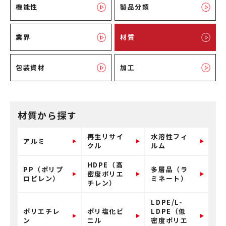
機能性
製品分類
業界
材質
包装資材
加工
材質から探す
再生リサイ
水溶性フィ
アルミ
クル
ルム
HDPE（高
PP（ポリプ
多層品（ラ
密度ポリエ
ロピレン）
ミネート）
チレン）
LDPE/L-
ポリエチレ
ポリ塩化ビ
LDPE（低
ン
ニル
密度ポリエ